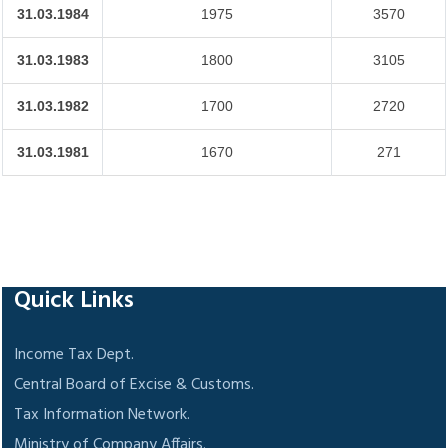
31.03.1984
1975
3570
31.03.1983
1800
3105
31.03.1982
1700
2720
31.03.1981
1670
271
118573
Times Visited
Quick Links
Income Tax Dept.
Central Board of Excise & Customs.
Tax Information Network.
Ministry of Company Affairs.