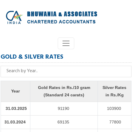
GOLD & SILVER RATES
Gold Rates in Rs./10 gram
Silver Rates
Year
(Standard 24 carats)
in Rs./Kg
31.03.2025
91190
103900
31.03.2024
69135
77800